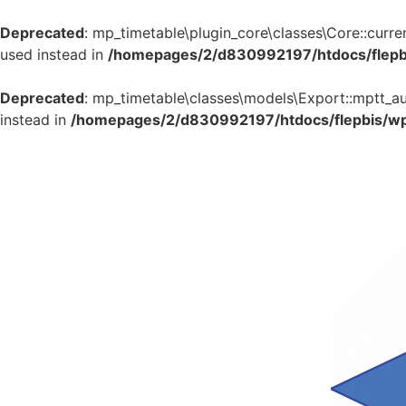
Deprecated
: mp_timetable\plugin_core\classes\Core::curren
used instead in
/homepages/2/d830992197/htdocs/flepbi
Deprecated
: mp_timetable\classes\models\Export::mptt_auth
instead in
/homepages/2/d830992197/htdocs/flepbis/wp-
Aller
au
contenu