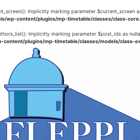
t_screen(): Implicitly marking parameter $current_screen as
s/wp-content/plugins/mp-timetable/classes/class-core
ors_list(): Implicitly marking parameter $post_ids as nulla
content/plugins/mp-timetable/classes/models/class-e